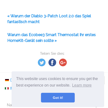
« Warum der Diablo 3-Patch Loot 2.0 das Spiel
fantastisch macht
Warum das Ecobee3 Smart Thermostat Ihr erstes
HomeKit-Gerät sein sollte »
Teilen Sie dies:
This website uses cookies to ensure you get the
Deutsch
Nederlands
Svenska
Norsk
best experience on our website.
Learn more
Italiano
Français
Español
Românesc
Got it!
©
2026
ephesossoftware.com
Nachrichten aus der Welt der modernen Technologie!