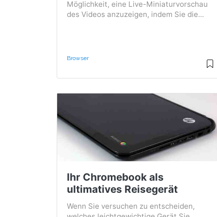
Möglichkeit, eine Live-Miniaturvorschau
des Videos anzuzeigen, indem Sie die...
Browser
Ihr Chromebook als
ultimatives Reisegerät
Wenn Sie versuchen zu entscheiden,
welches leichtgewichtige Gerät Sie