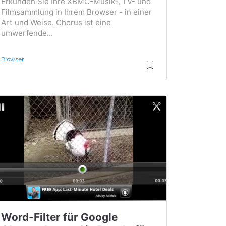
Erkunden Sie Ihre XBMC-Musik-, TV- und
Filmsammlung in Ihrem Browser - in einer
Art und Weise. Chorus ist eine
umwerfende...
Browser
Word-Filter für Google