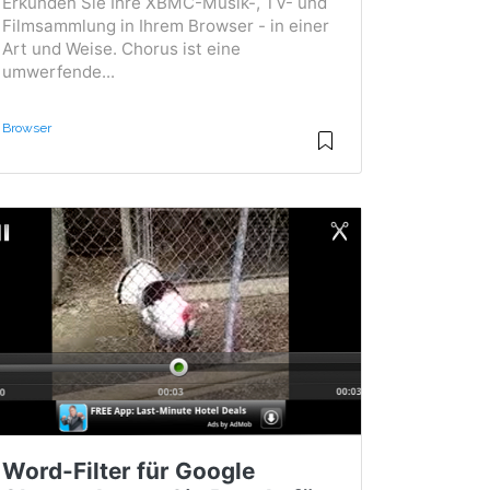
Erkunden Sie Ihre XBMC-Musik-, TV- und
Filmsammlung in Ihrem Browser - in einer
Art und Weise. Chorus ist eine
umwerfende...
Browser
Word-Filter für Google