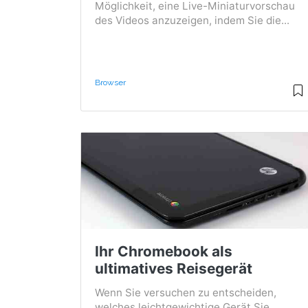
Möglichkeit, eine Live-Miniaturvorschau
des Videos anzuzeigen, indem Sie die...
Browser
Ihr Chromebook als
ultimatives Reisegerät
Wenn Sie versuchen zu entscheiden,
welches leichtgewichtige Gerät Sie