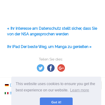
« Ihr Interesse am Datenschutz stellt sicher, dass Sie
von der NSA angesprochen werden
Ihr iPad Der beste Weg, um Manga zu genießen »
Teilen Sie dies:
This website uses cookies to ensure you get the
Deutsch
Nederlands
Svenska
Norsk
best experience on our website.
Learn more
Italiano
Français
Español
Românesc
Got it!
©
2026
ephesossoftware.com