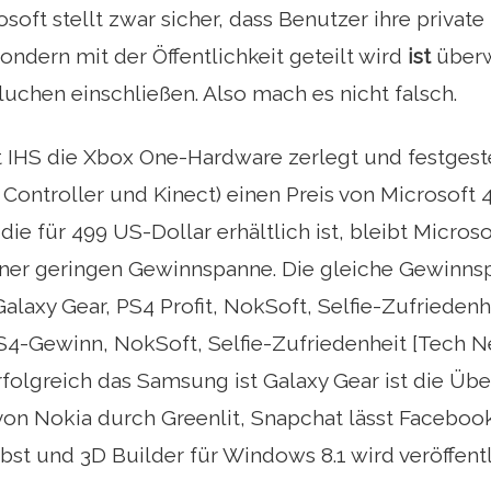
rosoft stellt zwar sicher, dass Benutzer ihre priva
ndern mit der Öffentlichkeit geteilt wird
ist
überw
luchen einschließen. Also mach es nicht falsch.
t IHS die Xbox One-Hardware zerlegt und festgeste
h Controller und Kinect) einen Preis von Microsoft 
die für 499 US-Dollar erhältlich ist, bleibt Micros
iner geringen Gewinnspanne. Die gleiche Gewinns
Galaxy Gear, PS4 Profit, NokSoft, Selfie-Zufrieden
S4-Gewinn, NokSoft, Selfie-Zufriedenheit [Tech N
rfolgreich das Samsung ist Galaxy Gear ist die Ü
n Nokia durch Greenlit, Snapchat lässt Facebook 
lbst und 3D Builder für Windows 8.1 wird veröffentl