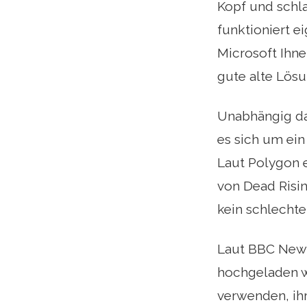
Kopf und schla
funktioniert e
Microsoft Ihne
gute alte Lösu
Unabhängig da
es sich um ein
Laut Polygon e
von Dead Risin
kein schlechter
Laut BBC News
hochgeladen w
verwenden, ih