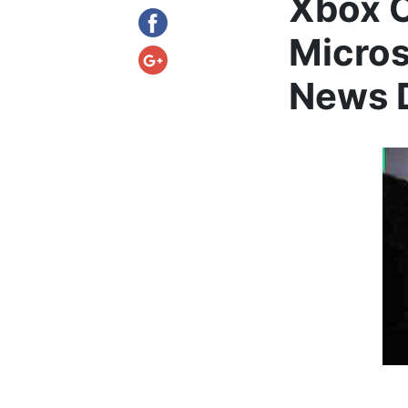
Xbox O
Micros
News D