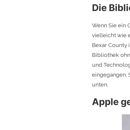
Die Bibl
Wenn Sie ein G
vielleicht wie
Bexar County in
Bibliothek ohn
und Technolog
eingegangen. 
unten.
Apple g