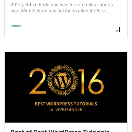
2017 geht zu Ende und was für ein tolles Jahr es
war. Wir möchten uns bei Ihnen allen für Ihre...
Vitrine