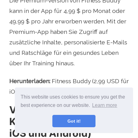
Die Premium-Version von Fitness Buddy
kann in der App für 4,99 $ pro Monat oder
49,99 $ pro Jahr erworben werden. Mit der
Premium-App haben Sie Zugriff auf
zusätzliche Inhalte, personalisierte E-Mails
und Ratschläge für ein gesundes Leben
über Ihr Training hinaus.
Herunterladen:
Fitness Buddy (2,99 USD für
iOS | 1,99 USD für Android)
This website uses cookies to ensure you get the
best experience on our website.
Learn more
Virtueller Trainer
Körpergewicht (Free,
Got it!
iOS und Android)