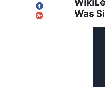
WikiLe
Was S