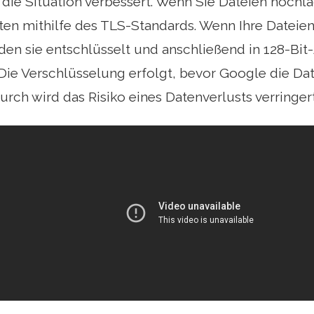
 die Situation verbessert. Wenn Sie Dateien hochla
en mithilfe des TLS-Standards. Wenn Ihre Dateie
den sie entschlüsselt und anschließend in 128-Bit
 Die Verschlüsselung erfolgt, bevor Google die D
urch wird das Risiko eines Datenverlusts verringert