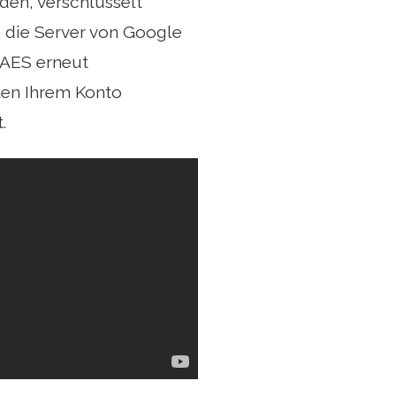
den, verschlüsselt
n die Server von Google
-AES erneut
aten Ihrem Konto
.