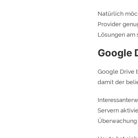
Natürlich möch
Provider genug
Lösungen am s
Google 
Google Drive b
damit der beli
Interessanterw
Servern aktiv
Überwachung d