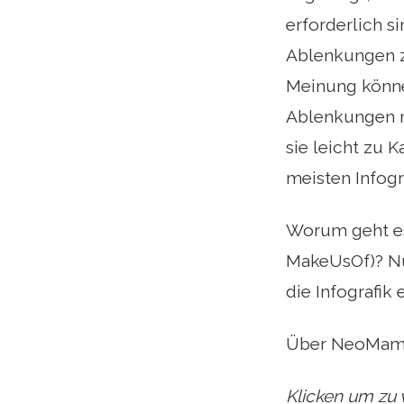
erforderlich s
Ablenkungen z
Meinung könne
Ablenkungen m
sie leicht zu 
meisten Infogr
Worum geht es 
MakeUsOf)? Nun,
die Infografik
Über NeoMa
Klicken um zu 