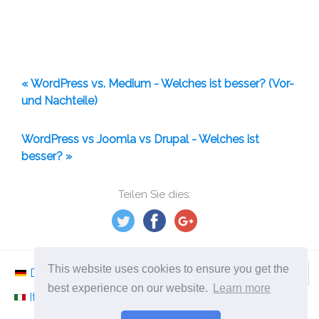
« WordPress vs. Medium - Welches ist besser? (Vor-
und Nachteile)
WordPress vs Joomla vs Drupal - Welches ist
besser? »
Teilen Sie dies:
This website uses cookies to ensure you get the
Deutsch
Nederlands
Svenska
Norsk
best experience on our website.
Learn more
Italiano
Français
Español
Românesc