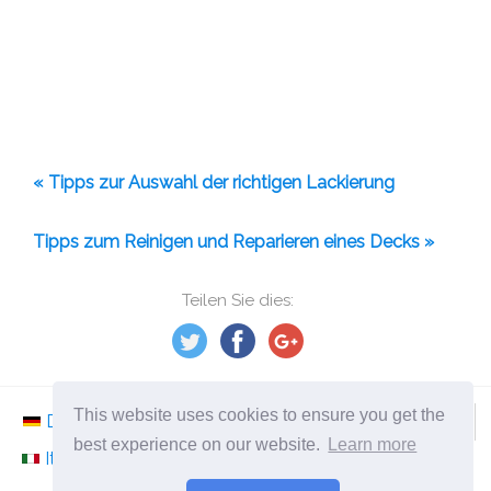
« Tipps zur Auswahl der richtigen Lackierung
Tipps zum Reinigen und Reparieren eines Decks »
Teilen Sie dies:
This website uses cookies to ensure you get the
Deutsch
Nederlands
Svenska
Norsk
best experience on our website.
Learn more
Italiano
Français
Español
Românesc