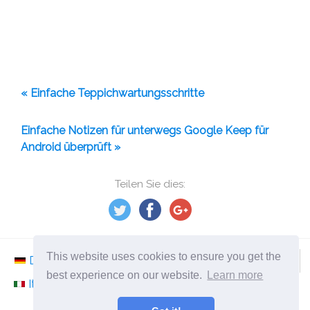
« Einfache Teppichwartungsschritte
Einfache Notizen für unterwegs Google Keep für
Android überprüft »
Teilen Sie dies:
This website uses cookies to ensure you get the
Deutsch
Nederlands
Svenska
Norsk
best experience on our website.
Learn more
Italiano
Français
Español
Românesc