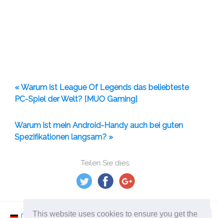
« Warum ist League Of Legends das beliebteste
PC-Spiel der Welt? [MUO Gaming]
Warum ist mein Android-Handy auch bei guten
Spezifikationen langsam? »
Teilen Sie dies:
This website uses cookies to ensure you get the
Deutsch
Nederlands
Svenska
Norsk