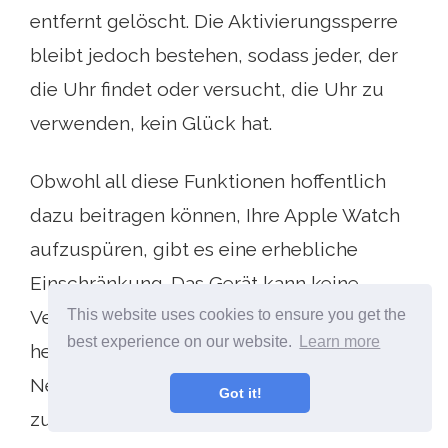
entfernt gelöscht. Die Aktivierungssperre
bleibt jedoch bestehen, sodass jeder, der
die Uhr findet oder versucht, die Uhr zu
verwenden, kein Glück hat.
Obwohl all diese Funktionen hoffentlich
dazu beitragen können, Ihre Apple Watch
aufzuspüren, gibt es eine erhebliche
Einschränkung. Das Gerät kann keine
This website uses cookies to ensure you get the
Verbindung zu Mobilfunknetzen
best experience on our website.
Learn more
herstellen. Die Wi-Fi-Funktion ist nur in
Netzwerken verfügbar, auf die zuvor
Got it!
zugegriffen wurde.