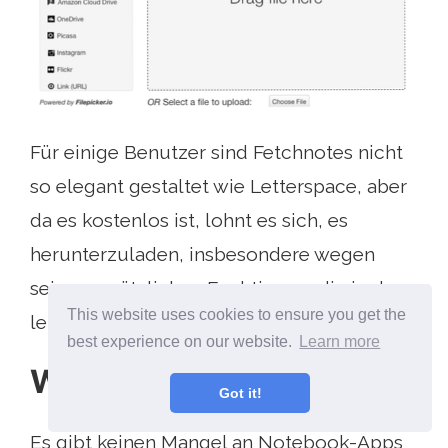
Für einige Benutzer sind Fetchnotes nicht
so elegant gestaltet wie Letterspace, aber
da es kostenlos ist, lohnt es sich, es
herunterzuladen, insbesondere wegen
seiner zusätzlichen Funktionen, die in der
This website uses cookies to ensure you get the
letzteren App nicht enthalten sind.
best experience on our website.
Learn more
Willst du wechseln??
Got it!
Es gibt keinen Mangel an Notebook-Apps