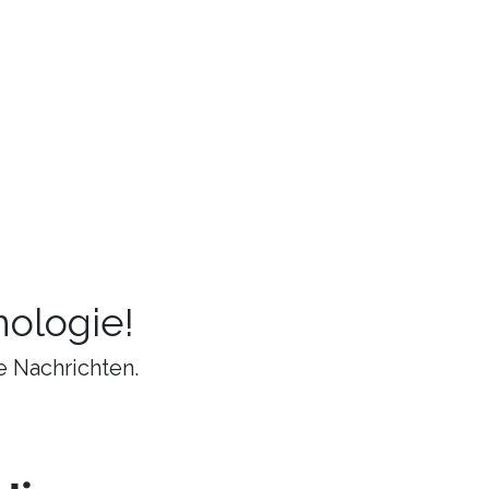
ologie!
e Nachrichten.