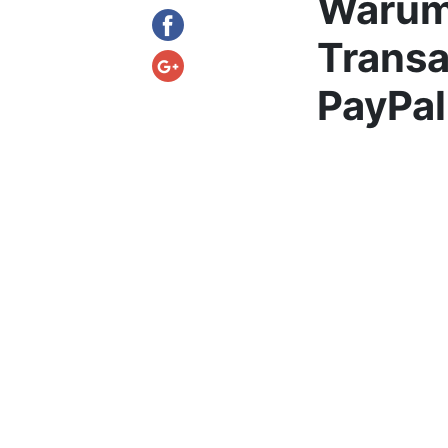
Warum 
Trans
PayPal