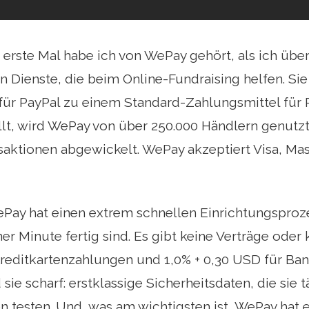
erste Mal habe ich von WePay gehört, als ich üb
en Dienste, die beim Online-Fundraising helfen. Si
für PayPal zu einem Standard-Zahlungsmittel für
llt, wird WePay von über 250.000 Händlern genutzt
saktionen abgewickelt. WePay akzeptiert Visa, Ma
Pay hat einen extrem schnellen Einrichtungsproze
er Minute fertig sind. Es gibt keine Verträge oder 
Kreditkartenzahlungen und 1,0% + 0,30 USD für Ba
 sie scharf: erstklassige Sicherheitsdaten, die sie t
 testen. Und, was am wichtigsten ist, WePay hat 