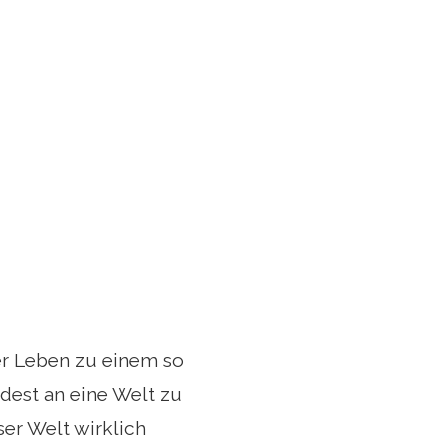
er Leben zu einem so
dest an eine Welt zu
eser Welt wirklich