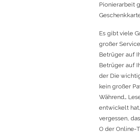
Pionierarbeit 
Geschenkkarte.
Es gibt viele 
großer Service
Betrüger auf I
Betrüger auf I
der Die wichti
kein großer Pa
Während… Lesen
entwickelt hat
vergessen, das
O der Online-T