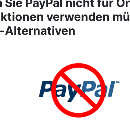
Sie PayPal nicht für On
aktionen verwenden mü
-Alternativen