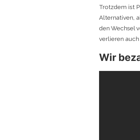
Trotzdem ist P
Alternativen, 
den Wechsel v
verlieren auch
Wir bez