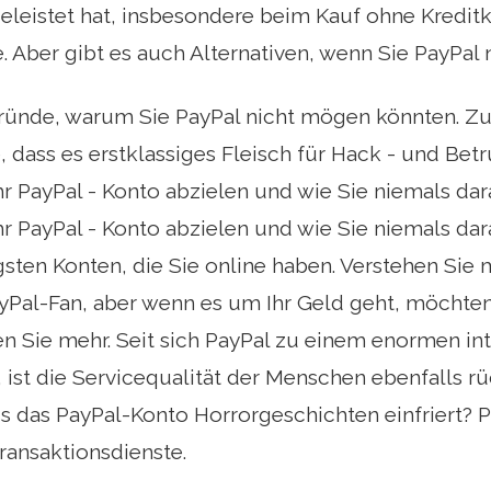
geleistet hat, insbesondere beim Kauf ohne Kreditk
 Aber gibt es auch Alternativen, wenn Sie PayPal
Gründe, warum Sie PayPal nicht mögen könnten. Zum
, dass es erstklassiges Fleisch für Hack - und Bet
hr PayPal - Konto abzielen und wie Sie niemals dar
hr PayPal - Konto abzielen und wie Sie niemals dara
gsten Konten, die Sie online haben. Verstehen Sie m
yPal-Fan, aber wenn es um Ihr Geld geht, möchten
 Sie mehr. Seit sich PayPal zu einem enormen int
, ist die Servicequalität der Menschen ebenfalls r
s das PayPal-Konto Horrorgeschichten einfriert? P
ransaktionsdienste.