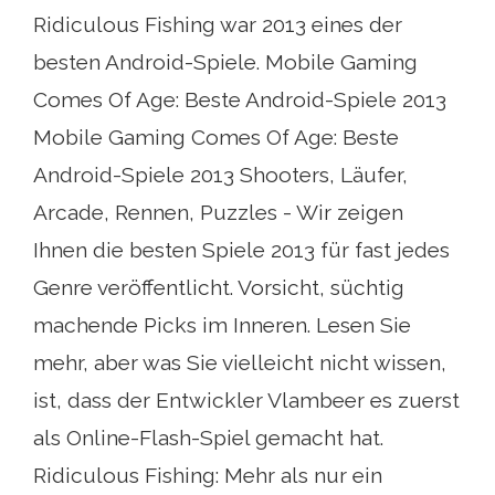
Ridiculous Fishing war 2013 eines der
besten Android-Spiele. Mobile Gaming
Comes Of Age: Beste Android-Spiele 2013
Mobile Gaming Comes Of Age: Beste
Android-Spiele 2013 Shooters, Läufer,
Arcade, Rennen, Puzzles - Wir zeigen
Ihnen die besten Spiele 2013 für fast jedes
Genre veröffentlicht. Vorsicht, süchtig
machende Picks im Inneren. Lesen Sie
mehr, aber was Sie vielleicht nicht wissen,
ist, dass der Entwickler Vlambeer es zuerst
als Online-Flash-Spiel gemacht hat.
Ridiculous Fishing: Mehr als nur ein