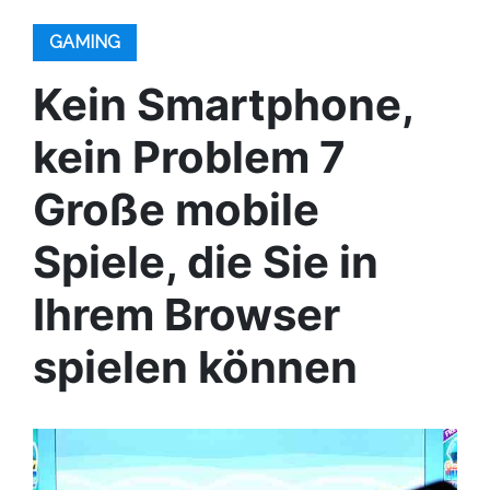
GAMING
Kein Smartphone,
kein Problem 7
Große mobile
Spiele, die Sie in
Ihrem Browser
spielen können