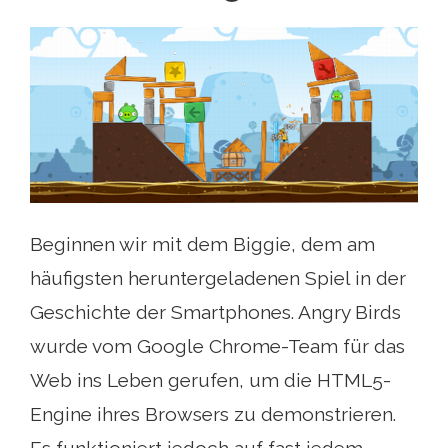
Beginnen wir mit dem Biggie, dem am
häufigsten heruntergeladenen Spiel in der
Geschichte der Smartphones. Angry Birds
wurde vom Google Chrome-Team für das
Web ins Leben gerufen, um die HTML5-
Engine ihres Browsers zu demonstrieren.