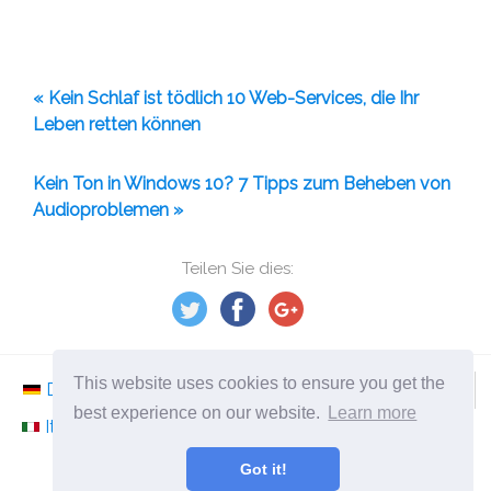
« Kein Schlaf ist tödlich 10 Web-Services, die Ihr
Leben retten können
Kein Ton in Windows 10? 7 Tipps zum Beheben von
Audioproblemen »
Teilen Sie dies:
This website uses cookies to ensure you get the
Deutsch
Nederlands
Svenska
Norsk
best experience on our website.
Learn more
Italiano
Français
Español
Românesc
Got it!
©
2026
ephesossoftware.com