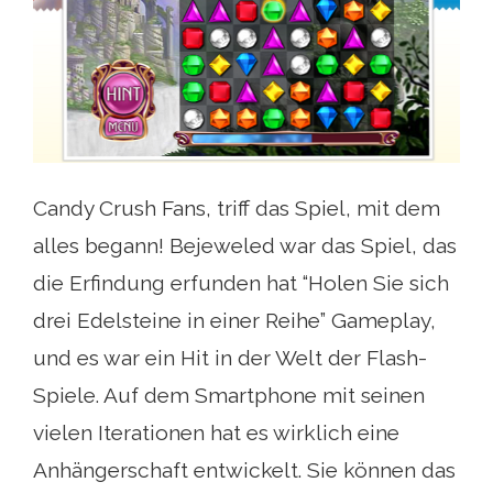
Candy Crush Fans, triff das Spiel, mit dem
alles begann! Bejeweled war das Spiel, das
die Erfindung erfunden hat “Holen Sie sich
drei Edelsteine ​​in einer Reihe” Gameplay,
und es war ein Hit in der Welt der Flash-
Spiele. Auf dem Smartphone mit seinen
vielen Iterationen hat es wirklich eine
Anhängerschaft entwickelt. Sie können das