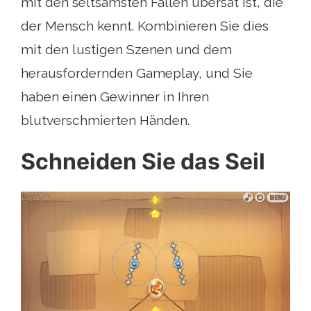
mit den seltsamsten Fällen übersät ist, die
der Mensch kennt. Kombinieren Sie dies
mit den lustigen Szenen und dem
herausfordernden Gameplay, und Sie
haben einen Gewinner in Ihren
blutverschmierten Händen.
Schneiden Sie das Seil