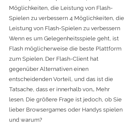
Möglichkeiten, die Leistung von Flash-
Spielen zu verbessern 4 Möglichkeiten, die
Leistung von Flash-Spielen zu verbessern
Wenn es um Gelegenheitsspiele geht, ist
Flash möglicherweise die beste Plattform
zum Spielen. Der Flash-Client hat
gegenüber Alternativen einen
entscheidenden Vorteil, und das ist die
Tatsache, dass er innerhalb von… Mehr
lesen. Die größere Frage ist jedoch, ob Sie
lieber Browsergames oder Handys spielen
und warum?