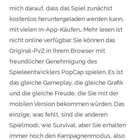
mich darauf, dass das Spiel zunächst
kostenlos heruntergeladen werden kann,
mit vielen In-App-Käufen… Mehr lesen ist
nicht online verfügbar. Sie können das
Original-PvZ in Ihrem Browser mit
freundlicher Genehmigung des
Spieleentwicklers PopCap spielen. Es ist
das gleiche Gameplay, die gleiche Grafik
und die gleiche Freude, die Sie mit der
mobilen Version bekommen würden. Das
einzige, was fehlt, sind die anderen
Spielmodi, wie Survival, aber Sie erhalten
immer noch den Kampagnenmodus, also