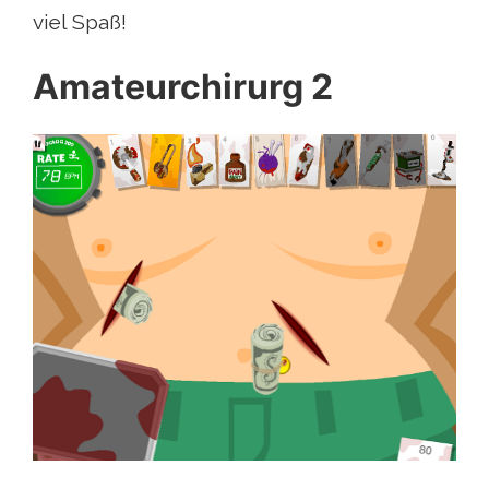
viel Spaß!
Amateurchirurg 2