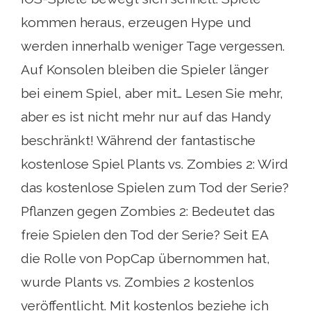
kommen heraus, erzeugen Hype und
werden innerhalb weniger Tage vergessen.
Auf Konsolen bleiben die Spieler länger
bei einem Spiel, aber mit… Lesen Sie mehr,
aber es ist nicht mehr nur auf das Handy
beschränkt! Während der fantastische
kostenlose Spiel Plants vs. Zombies 2: Wird
das kostenlose Spielen zum Tod der Serie?
Pflanzen gegen Zombies 2: Bedeutet das
freie Spielen den Tod der Serie? Seit EA
die Rolle von PopCap übernommen hat,
wurde Plants vs. Zombies 2 kostenlos
veröffentlicht. Mit kostenlos beziehe ich