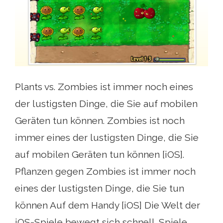
Plants vs. Zombies ist immer noch eines
der lustigsten Dinge, die Sie auf mobilen
Geräten tun können. Zombies ist noch
immer eines der lustigsten Dinge, die Sie
auf mobilen Geräten tun können [iOS].
Pflanzen gegen Zombies ist immer noch
eines der lustigsten Dinge, die Sie tun
können Auf dem Handy [iOS] Die Welt der
iOS-Spiele bewegt sich schnell. Spiele