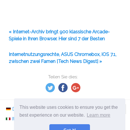
« Internet-Archiv bringt 900 klassische Arcade-
Spiele in Ihren Browser. Hier sind 7 der Besten
Internetnutzungsrechte, ASUS Chromebox, iOS 7.1,
zwischen zwei Farnen [Tech News Digest] »
Teilen Sie dies:
This website uses cookies to ensure you get the
Deutsch
Nederlands
Svenska
Norsk
best experience on our website.
Learn more
Italiano
Français
Español
Românesc