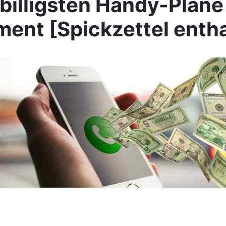
 billigsten Handy-Pläne
ent [Spickzettel entha