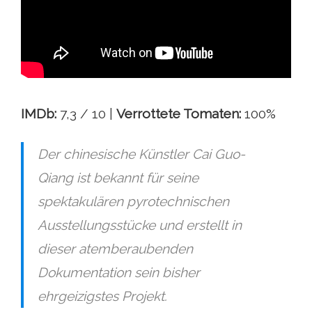
IMDb:
7,3 / 10 |
Verrottete Tomaten:
100%
Der chinesische Künstler Cai Guo-
Qiang ist bekannt für seine
spektakulären pyrotechnischen
Ausstellungsstücke und erstellt in
dieser atemberaubenden
Dokumentation sein bisher
ehrgeizigstes Projekt.