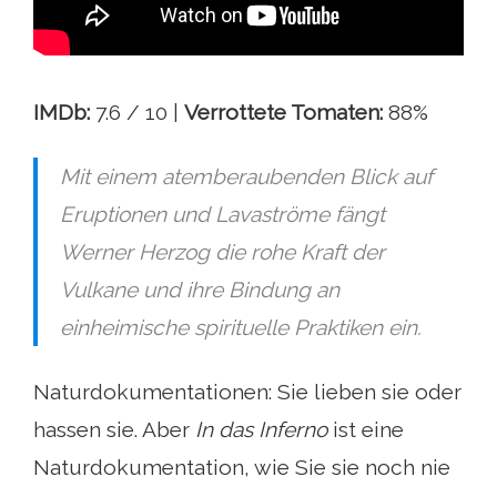
IMDb:
7.6 / 10 |
Verrottete Tomaten:
88%
Mit einem atemberaubenden Blick auf
Eruptionen und Lavaströme fängt
Werner Herzog die rohe Kraft der
Vulkane und ihre Bindung an
einheimische spirituelle Praktiken ein.
Naturdokumentationen: Sie lieben sie oder
hassen sie. Aber
In das Inferno
ist eine
Naturdokumentation, wie Sie sie noch nie