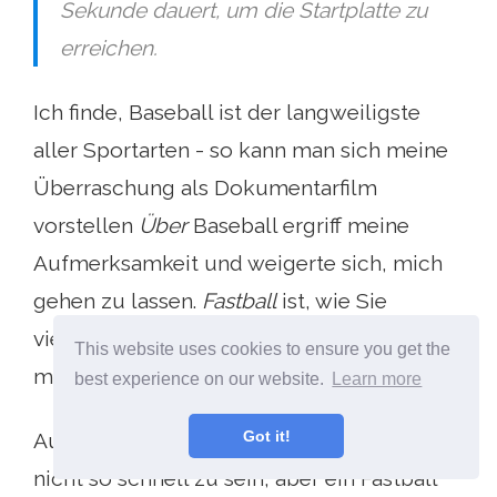
Sekunde dauert, um die Startplatte zu
erreichen.
Ich finde, Baseball ist der langweiligste
aller Sportarten - so kann man sich meine
Überraschung als Dokumentarfilm
vorstellen
Über
Baseball ergriff meine
Aufmerksamkeit und weigerte sich, mich
gehen zu lassen.
Fastball
ist, wie Sie
vielleicht schon vermutet haben, eine 87-
This website uses cookies to ensure you get the
minütige Erkundung des Fastballs.
best experience on our website.
Learn more
Got it!
Auf einem Fernsehbildschirm scheint es
nicht so schnell zu sein, aber ein Fastball