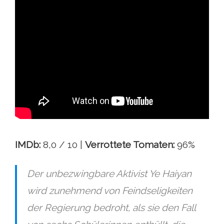
IMDb:
8,0 / 10 |
Verrottete Tomaten:
96%
Der unbezwingbare Aktivist Ye Haiyan
wird zunehmend von Feindseligkeiten
der Regierung bedroht, als sie den Fall