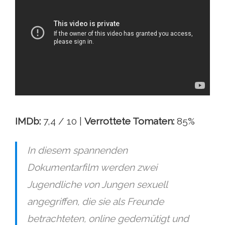
IMDb:
7,4 / 10 |
Verrottete Tomaten:
85%
In diesem spannenden
Dokumentarfilm werden zwei
Jugendliche von Jungen sexuell
angegriffen, die sie als Freunde
betrachteten, online gedemütigt und