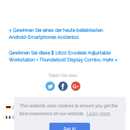
« Gewinnen Sie eines der heute beliebtesten
Android-Smartphones kostenlos
Gewinnen Sie diese $ 1.800 Evodesk Adjustable
Workstation + Thunderbolt Display Combo, mehr »
Teilen Sie dies:
This website uses cookies to ensure you get the
Deutsch
Nederlands
Svenska
Norsk
best experience on our website.
Learn more
Italiano
Français
Español
Românesc
Got it!