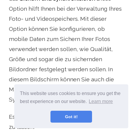
Option hilft Ihnen bei der Verwaltung Ihres
Foto- und Videospeichers. Mit dieser
Option können Sie konfigurieren, ob
mobile Daten zum Sichern Ihrer Fotos
verwendet werden sollen, wie Qualität,
Größe und sogar die zu sichernden
Bildordner festgelegt werden sollen. In
diesem Bildschirm können Sie auch die
Master-Option zum Sichern und
This website uses cookies to ensure you get the
Synchronisieren umschalten.
best experience on our website.
Learn more
Es ist wahrscheinlich sicherer, es aktiviert
Got it!
zu lassen.