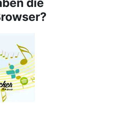
aben die
Browser?