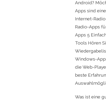
Android? Möch
Apps sind eine
Internet-Radio
Radio-Apps fü
Apps 5 Einfac
Tools Hören S
Wiedergabelist
Windows-Apps 
die Web-Player
beste Erfahru
Auswahlmöglic
Was ist eine g