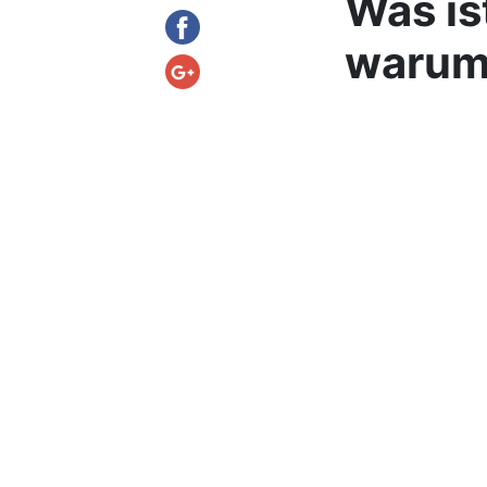
Was is
warum 