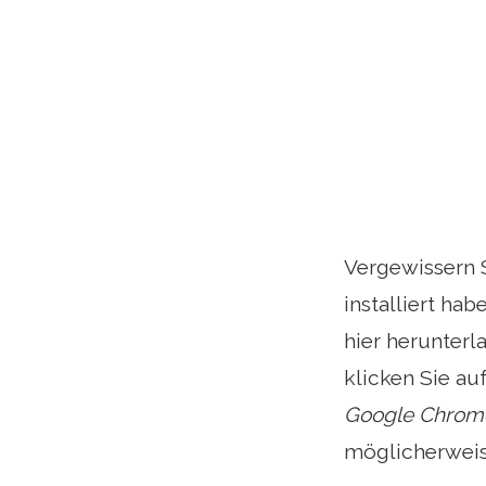
Vergewissern S
installiert ha
hier herunterl
klicken Sie a
Google Chrom
möglicherweise