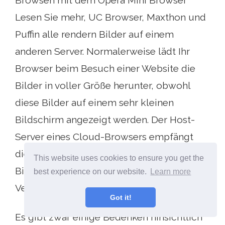
Browsen mit dem Opera Mini Browser
Lesen Sie mehr, UC Browser, Maxthon und
Puffin alle rendern Bilder auf einem
anderen Server. Normalerweise lädt Ihr
Browser beim Besuch einer Website die
Bilder in voller Größe herunter, obwohl
diese Bilder auf einem sehr kleinen
Bildschirm angezeigt werden. Der Host-
Server eines Cloud-Browsers empfängt
dieses Bild und passt seine Größe an Ihren
This website uses cookies to ensure you get the
Bildschirm an. Diese Methode spart sowohl
best experience on our website.
Learn more
Verarbeitungsleistung als auch Bandbreite.
Got it!
Es gibt zwar einige Bedenken hinsichtlich