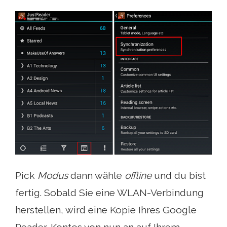
Pick
Modus
dann wähle
offline
und du bist
fertig. Sobald Sie eine WLAN-Verbindung
herstellen, wird eine Kopie Ihres Google