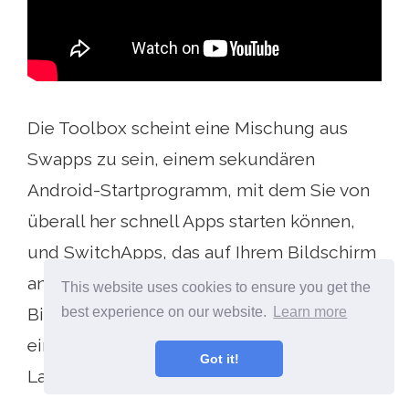
Die Toolbox scheint eine Mischung aus
Swapps zu sein, einem sekundären
Android-Startprogramm, mit dem Sie von
überall her schnell Apps starten können,
und SwitchApps, das auf Ihrem Bildschirm
angezeigt wird und Apps am unteren
This website uses cookies to ensure you get the
Bildschirmrand aufblendet. Versuchen Sie
best experience on our website.
Learn more
eines der beiden schnellsten App-
Got it!
Launcher.