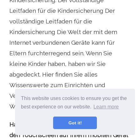
Kindersicherung. Der vollständige
Leitfaden für die Kindersicherung Der
vollständige Leitfaden für die
Kindersicherung Die Welt der mit dem
Internet verbundenen Geräte kann für
Eltern furchterregend sein. Wenn Sie
kleine Kinder haben, haben wir Sie
abgedeckt. Hier finden Sie alles
Wissenswerte zum Einrichten und
Verwenden der Kindersicherung.
This website uses cookies to ensure you get the
Weiterlesen
best experience on our website.
Learn more
Got it!
Haben Sie jemals das Bedürfnis gehabt,
den Touchscreen auf Ihrem mobilen Gerät