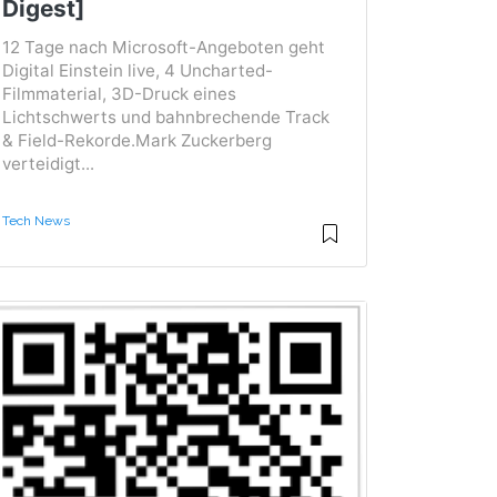
Digest]
12 Tage nach Microsoft-Angeboten geht
Digital Einstein live, 4 Uncharted-
Filmmaterial, 3D-Druck eines
Lichtschwerts und bahnbrechende Track
& Field-Rekorde.Mark Zuckerberg
verteidigt...
Tech News