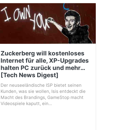
Zuckerberg will kostenloses
Internet für alle, XP-Upgrades
halten PC zurück und mehr…
[Tech News Digest]
Der neuseeländische ISP bietet seinen
Kunden, was sie wollen, Isis entdeckt die
Macht des Brandings, GameStop macht
Videospiele kaputt, ein...