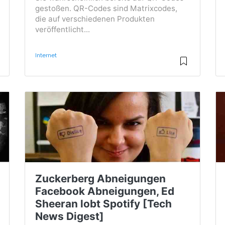
gestoßen. QR-Codes sind Matrixcodes,
die auf verschiedenen Produkten
veröffentlicht...
Internet
Zuckerberg Abneigungen
Facebook Abneigungen, Ed
Sheeran lobt Spotify [Tech
News Digest]